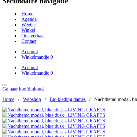
Secundaire navigatie
Home
Agenda
Weetjes
Winkel
Ons verhaal
Contact
Account
Winkelmandje
0
Account
Winkelmandje
0
Ga naar hoofdinhoud
Home
/
Webshop
/
Bio kleding dames
/
Nachthemd modal, b