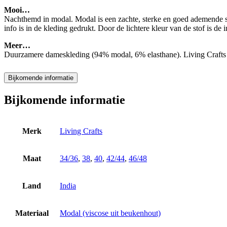
Mooi…
Nachthemd in modal. Modal is een zachte, sterke en goed ademende sto
info is in de kleding gedrukt. Door de lichtere kleur van de stof is d
Meer…
Duurzamere dameskleding (94% modal, 6% elasthane). Living Crafts i
Bijkomende informatie
Bijkomende informatie
Merk
Living Crafts
Maat
34/36
,
38
,
40
,
42/44
,
46/48
Land
India
Materiaal
Modal (viscose uit beukenhout)