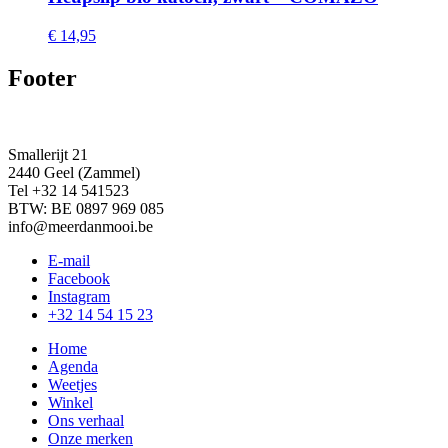
€
14,95
Footer
Smallerijt 21
2440 Geel (Zammel)
Tel +32 14 541523
BTW: BE 0897 969 085
info@meerdanmooi.be
E-mail
Facebook
Instagram
+32 14 54 15 23
Home
Agenda
Weetjes
Winkel
Ons verhaal
Onze merken