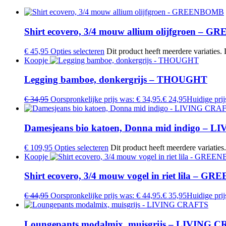
Shirt ecovero, 3/4 mouw allium olijfgroen –
€
45,95
Opties selecteren
Dit product heeft meerdere variaties
Koopje
Legging bamboe, donkergrijs – THOUGHT
€
34,95
Oorspronkelijke prijs was: € 34,95.
€
24,95
Huidige prijs
Damesjeans bio katoen, Donna mid indigo – 
€
109,95
Opties selecteren
Dit product heeft meerdere variati
Koopje
Shirt ecovero, 3/4 mouw vogel in riet lila – 
€
44,95
Oorspronkelijke prijs was: € 44,95.
€
35,95
Huidige prijs
Loungepants modalmix, muisgrijs – LIVING 