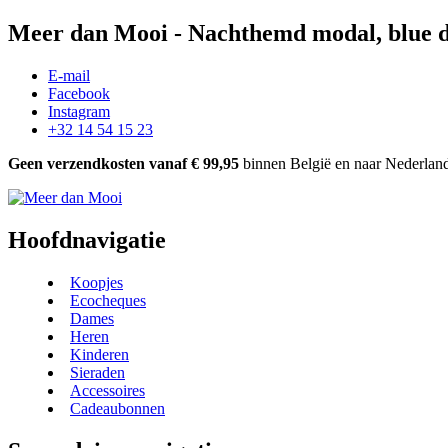
Meer dan Mooi - Nachthemd modal, blu
E-mail
Facebook
Instagram
+32 14 54 15 23
Geen verzendkosten vanaf € 99,95
binnen België en naar Nederlan
Hoofdnavigatie
Koopjes
Ecocheques
Dames
Heren
Kinderen
Sieraden
Accessoires
Cadeaubonnen