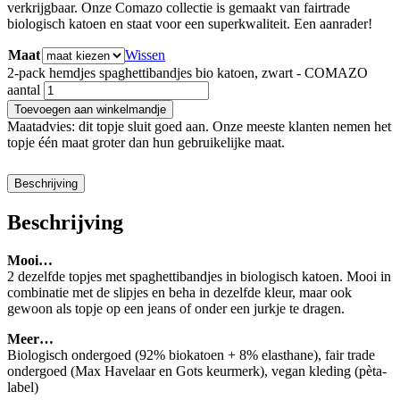
verkrijgbaar. Onze Comazo collectie is gemaakt van fairtrade
biologisch katoen en staat voor een superkwaliteit. Een aanrader!
Maat
Wissen
2-pack hemdjes spaghettibandjes bio katoen, zwart - COMAZO
aantal
Toevoegen aan winkelmandje
Maatadvies: dit topje sluit goed aan. Onze meeste klanten nemen het
topje één maat groter dan hun gebruikelijke maat.
Beschrijving
Beschrijving
Mooi…
2 dezelfde topjes met spaghettibandjes in biologisch katoen. Mooi in
combinatie met de slipjes en beha in dezelfde kleur, maar ook
gewoon als topje op een jeans of onder een jurkje te dragen.
Meer…
Biologisch ondergoed (92% biokatoen + 8% elasthane), fair trade
ondergoed (Max Havelaar en Gots keurmerk), vegan kleding (pèta-
label)