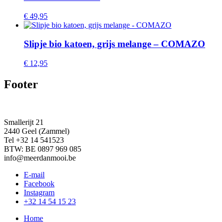
€
49,95
Slipje bio katoen, grijs melange – COMAZO
€
12,95
Footer
Smallerijt 21
2440 Geel (Zammel)
Tel +32 14 541523
BTW: BE 0897 969 085
info@meerdanmooi.be
E-mail
Facebook
Instagram
+32 14 54 15 23
Home