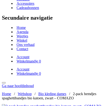
Accessoires
Cadeaubonnen
Secundaire navigatie
Home
Agenda
Weetjes
Winkel
Ons verhaal
Contact
Account
Winkelmandje
0
Account
Winkelmandje
0
Ga naar hoofdinhoud
Home
/
Webshop
/
Bio kleding dames
/
2-pack hemdjes
spaghettibandjes bio katoen, zwart – COMAZO