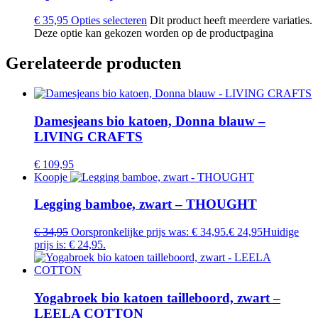
€
35,95
Opties selecteren
Dit product heeft meerdere variaties.
Deze optie kan gekozen worden op de productpagina
Gerelateerde producten
Damesjeans bio katoen, Donna blauw –
LIVING CRAFTS
€
109,95
Koopje
Legging bamboe, zwart – THOUGHT
€
34,95
Oorspronkelijke prijs was: € 34,95.
€
24,95
Huidige
prijs is: € 24,95.
Yogabroek bio katoen tailleboord, zwart –
LEELA COTTON